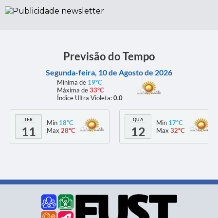
SETEMBRO AMARELO E
VERMELHO
Previsão do Tempo
Segunda-feira, 10 de Agosto de 2026
Mínima de
19ºC
Máxima de
33ºC
Índice Ultra Violeta:
0.0
TER
QUA
Min
18ºC
Min
17ºC
11
12
Max
28ºC
Max
32ºC