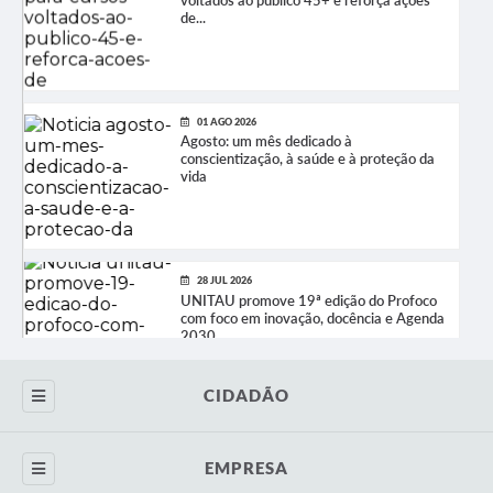
de...
01 AGO 2026
Agosto: um mês dedicado à
conscientização, à saúde e à proteção da
vida
28 JUL 2026
UNITAU promove 19ª edição do Profoco
com foco em inovação, docência e Agenda
2030
CIDADÃO
24 JUL 2026
Carta de Serviços
Treinão gratuito da Taubaté Marathon
EMPRESA
2026 acontece neste sábado no Parque do