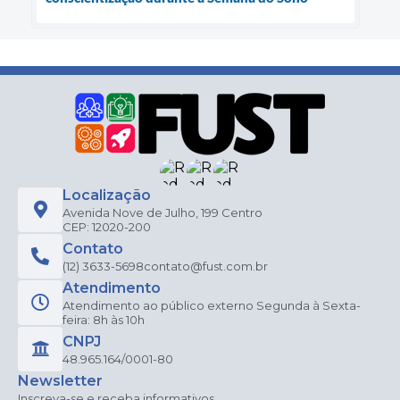
Localização
Avenida Nove de Julho, 199 Centro
CEP: 12020-200
Contato
(12) 3633-5698
contato@fust.com.br
Atendimento
Atendimento ao público externo Segunda à Sexta-
feira: 8h às 10h
CNPJ
48.965.164/0001-80
Newsletter
Inscreva-se e receba informativos