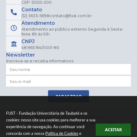
CEP: 12020-200
Contato
(12) 3633-5698
contato@fust.com.br
Atendimento
Atendimento ao público externo Segunda à Sexta-
feira: 8h às 10h
CNPJ
48.965.164/0001-80
Newsletter
Inscreva-se e receba informativos
CADASTRAR
FUST - Fundação Universitária de Taubaté e os
Versão do Sistema:
3.5.3 - 19/06/2026
cookies: nosso site usa cookies para melhorar a sua
Portal atualizado em:
04/08/2026 13:17
Dados Abertos
experiência de navegação. Ao continuar você
ACEITAR
concorda com a nossa
Política de Cookies
e