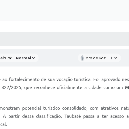
 MÍDIAS
RECEBA NOTÍCIAS
eitura:
Tom de voz:
o fortalecimento de sua vocação turística. Foi aprovado nesta
 nº 822/2025, que reconhece oficialmente a cidade como um
M
stram potencial turístico consolidado, com atrativos natura
s. A partir dessa classificação, Taubaté passa a ter acesso 
cal.