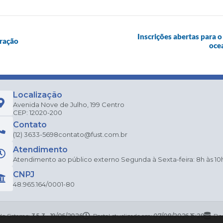
Inscrições abertas para
oração
oce
Localização
Avenida Nove de Julho, 199 Centro
CEP: 12020-200
Contato
(12) 3633-5698
contato@fust.com.br
Atendimento
Atendimento ao público externo Segunda à Sexta-feira: 8h às 10
CNPJ
48.965.164/0001-80
do Sistema:
3.5.3 - 19/06/2026
Portal atualizado em:
07/08/2026 15:28
Dad