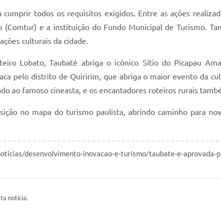
umprir todos os requisitos exigidos. Entre as ações realizad
o (Comtur) e a instituição do Fundo Municipal de Turismo. T
ações culturais da cidade.
iro Lobato, Taubaté abriga o icônico Sítio do Picapau Ama
ca pelo distrito de Quiririm, que abriga o maior evento da cul
 ao famoso cineasta, e os encantadores roteiros rurais também 
osição no mapa do turismo paulista, abrindo caminho para no
/noticias/desenvolvimento-inovacao-e-turismo/taubate-e-aprovada-pa
ta notícia.